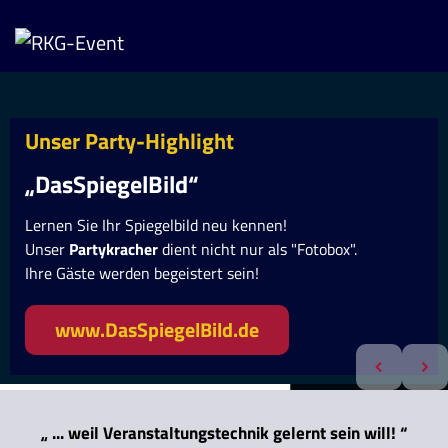
U
n
s
e
r
P
a
r
t
y
-
H
i
g
h
l
i
g
h
t
„DasSpiegelBild“
Lernen Sie Ihr Spiegelbild neu kennen!
Unser
Partykracher
dient nicht nur als "Fotobox".
Ihre Gäste werden begeistert sein!
www.DasSpiegelBild.de
„ ... weil Veranstaltungstechnik gelernt sein will! “